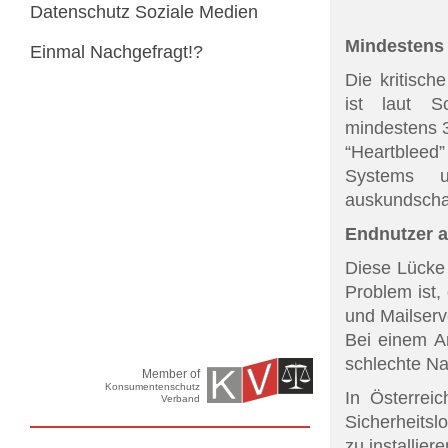
Datenschutz Soziale Medien
Mindestens 
Einmal Nachgefragt!?
Die kritisc
ist laut S
mindestens 
“Heartbleed”
Systems u
auskundscha
Endnutzer a
Diese Lücke b
Problem ist,
und Mailserv
Bei einem A
schlechte Na
Member of
Konsumentenschutz
In Österrei
Verband
Sicherheits
zu installie