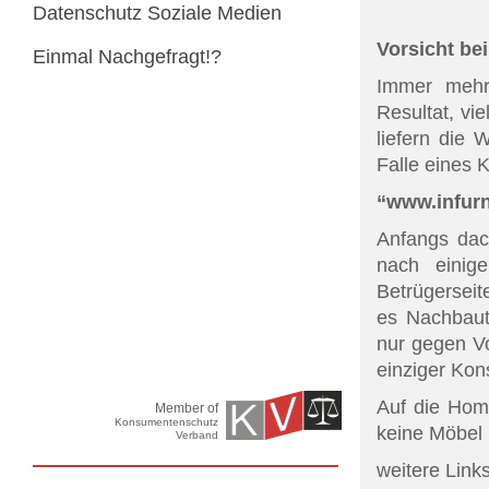
Datenschutz Soziale Medien
Vorsicht bei
Einmal Nachgefragt!?
Immer mehr
Resultat, vi
liefern die 
Falle eines 
“www.infur
Anfangs dac
nach einig
Betrügersei
es Nachbaut
nur gegen V
einziger Kon
Auf die Hom
Member of
Konsumentenschutz
keine Möbel b
Verband
weitere Links