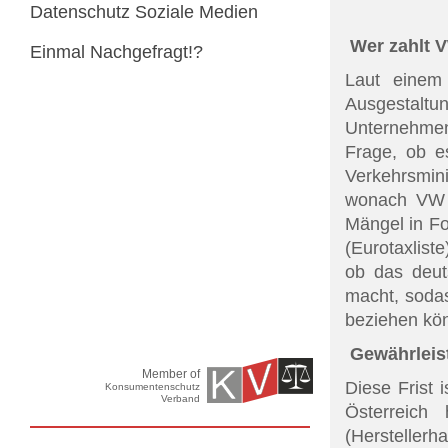
Datenschutz Soziale Medien
Wer zahlt 
Einmal Nachgefragt!?
Laut einem
Ausgestal
Unternehmen
Frage, ob 
Verkehrsmin
wonach VW 
Mängel in Fo
(Eurotaxliste
ob das deut
macht, sodas
beziehen kö
Gewährleist
Member of
Diese Frist 
Konsumentenschutz
Verband
Österreich
(Herstellerh