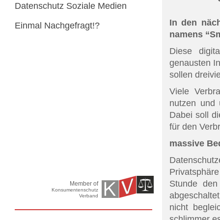
Datenschutz Soziale Medien
In den näch
Einmal Nachgefragt!?
namens “Sm
Diese digit
genausten I
sollen dreivi
Viele Verbr
nutzen und 
Dabei soll 
für den Verbr
massive Be
Datenschut
Privatsphär
Stunde den
Member of
Konsumentenschutz
abgeschalte
Verband
nicht begle
schlimmer es