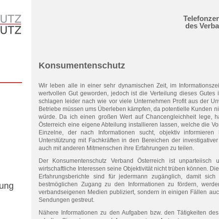
Telefonzen
des Verb
Konsumentenschutz
Wir leben alle in einer sehr dynamischen Zeit, im Informationszeit
wertvollen Gut geworden, jedoch ist die Verteilung dieses Gutes
schlagen leider nach wie vor viele Unternehmen Profit aus der U
Betriebe müssen ums Überleben kämpfen, da potentielle Kunden nic
würde. Da ich einen großen Wert auf Chancengleichheit lege,
Österreich eine eigene Abteilung installieren lassen, welche die Vo
Einzelne, der nach Informationen sucht, objektiv informiere
Unterstützung mit Fachkräften in den Bereichen der investigativer
auch mit anderen Mitmenschen ihre Erfahrungen zu teilen.
Der Konsumentenschutz Verband Österreich ist unparteiisch 
wirtschaftliche Interessen seine Objektivität nicht trüben können. D
Erfahrungsberichte sind für jedermann zugänglich, damit sich
gung
bestmöglichen Zugang zu den Informationen zu fördern, werden
verbandseigenen Medien publiziert, sondern in einigen Fällen auc
Sendungen gestreut.
Nähere Informationen zu den Aufgaben bzw. den Tätigkeiten de