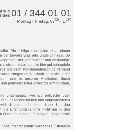
01 / 344 01 01
trale
andes
30
30
Montag - Freitag: 07
- 17
alter. Die richtige Information ist zu einem
 in der Bevölkerung sehr ungleichmäßig. So
nwissenheit der Verbraucher und anständige
ht wissen, dass man sie hier gut behandeln
 habe ich beim Konsumentenschutz Verband
raussetzungen dafür schafft, dass sich jeder
n kann und es unseren Mitgliedern durch
 und journalistischer Arbeit zu ermöglichen,
und unabhängig, weshalb politische oder
ie von uns recherchierten und aufgearbeiteten
 wirklich jeder informieren kann. Um den
 die Erfahrungsberichte nicht nur in den
h über das Internet, Zeitungen, Blogs sowie
s Konsumentenschutz Verbandes Österreich