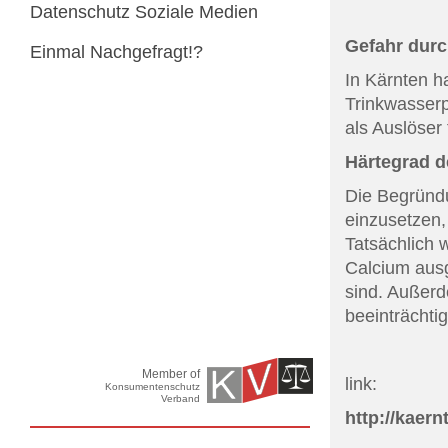
Datenschutz Soziale Medien
Gefahr durc
Einmal Nachgefragt!?
In Kärnten 
Trinkwasserp
als Auslöser 
Härtegrad d
Die Begründu
einzusetzen,
Tatsächlich
Calcium ausg
sind. Außerd
beeinträchti
Member of
link:
Konsumentenschutz
Verband
http://kaern