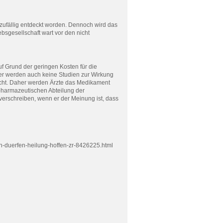
ufällig entdeckt worden. Dennoch wird das
sgesellschaft wart vor den nicht
uf Grund der geringen Kosten für die
ber werden auch keine Studien zur Wirkung
cht. Daher werden Ärzte das Medikament
pharmazeutischen Abteilung der
verschreiben, wenn er der Meinung ist, dass
n-duerfen-heilung-hoffen-zr-8426225.html