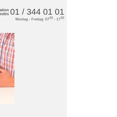
01 / 344 01 01
ation
andes
30
30
Montag - Freitag: 07
- 17