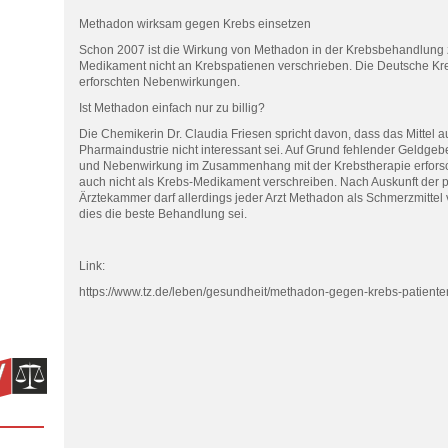
Methadon wirksam gegen Krebs einsetzen
Schon 2007 ist die Wirkung von Methadon in der Krebsbehandlung z
Medikament nicht an Krebspatienen verschrieben. Die Deutsche Kreb
erforschten Nebenwirkungen.
Ist Methadon einfach nur zu billig?
Die Chemikerin Dr. Claudia Friesen spricht davon, dass das Mittel a
Pharmaindustrie nicht interessant sei. Auf Grund fehlender Geldge
und Nebenwirkung im Zusammenhang mit der Krebstherapie erfors
auch nicht als Krebs-Medikament verschreiben. Nach Auskunft der 
Ärztekammer darf allerdings jeder Arzt Methadon als Schmerzmittel 
dies die beste Behandlung sei.
Link:
https://www.tz.de/leben/gesundheit/methadon-gegen-krebs-patiente