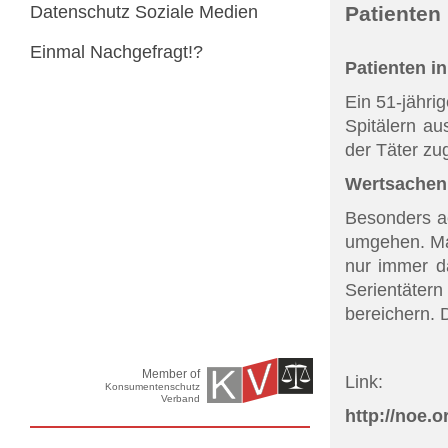
Datenschutz Soziale Medien
Patienten 
Einmal Nachgefragt!?
Patienten in
Ein 51-jähri
Spitälern au
der Täter zu
Wertsachen 
Besonders ac
umgehen. Man
nur immer d
Serientäter
bereichern.
Member of
Link:
Konsumentenschutz
Verband
http://noe.o