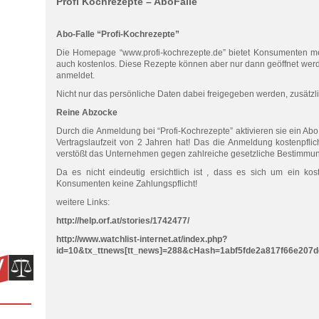
Profi Kochrezepte – AboFalle
Abo-Falle “Profi-Kochrezepte”
Die Homepage “www.profi-kochrezepte.de” bietet Konsumenten me
auch kostenlos. Diese Rezepte können aber nur dann geöffnet werd
anmeldet.
Nicht nur das persönliche Daten dabei freigegeben werden, zusätzli
Reine Abzocke
Durch die Anmeldung bei “Profi-Kochrezepte” aktivieren sie ein Ab
Vertragslaufzeit von 2 Jahren hat! Das die Anmeldung kostenpflich
verstößt das Unternehmen gegen zahlreiche gesetzliche Bestimmu
Da es nicht eindeutig ersichtlich ist , dass es sich um ein kost
Konsumenten keine Zahlungspflicht!
weitere Links:
http://help.orf.at/stories/1742477/
http://www.watchlist-internet.at/index.php?
id=10&tx_ttnews[tt_news]=288&cHash=1abf5fde2a817f66e207