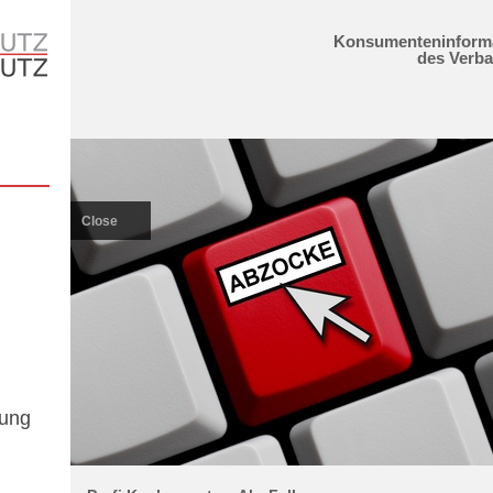
Konsumenteninform
des Verb
Close
gung