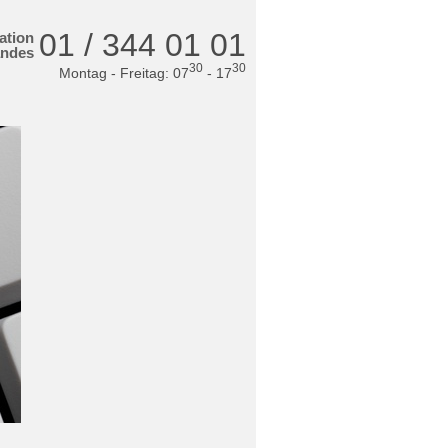
01 / 344 01 01
ation
andes
30
30
Montag - Freitag: 07
- 17