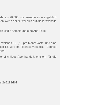
hr als 20.000 Kochrezepte an – angeblich
en, wenn der Nutzer sich auf dieser Website
ch ist die Anmeldung eine Abo-Falle!
o, welches € 19,90 pro Monat kostet und eine
tig ist, wird im Fließtext versteckt. Ebenso
ngen!
enpflichtiges Abo handelt, entsteht für die
def2e5181db4