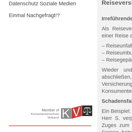
Reisevers
Datenschutz Soziale Medien
Einmal Nachgefragt!?
Irreführend
Als Reiseve
einer Reise 
– Reiseunfal
– Reiseumbu
– Reisegepä
Wieder und
abschließen
Versicheru
Konsumenten
Schadensfa
Ein Beispiel:
Member of
Konsumentenschutz
Herr S. ver
Verband
Zuges zum F