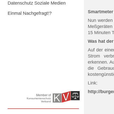
Datenschutz Soziale Medien
Smartmeter 
Einmal Nachgefragt!?
Nun werden 
Meßgeräten 
15 Minuten T
Was hat de
Auf der ein
Strom verb
erkennen. Au
die Gebrau
kostengünsti
Link:
http://burge
Member of
Konsumentenschutz
Verband