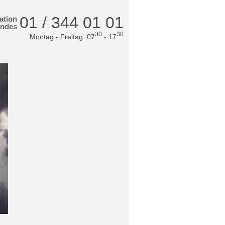
01 / 344 01 01
ation
andes
30
30
Montag - Freitag: 07
- 17