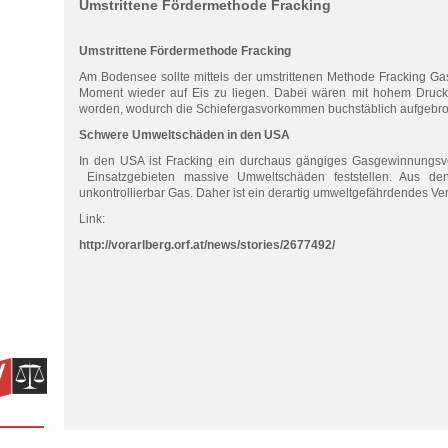
Umstrittene Fördermethode Fracking
Umstrittene Fördermethode Fracking
Am Bodensee sollte mittels der umstrittenen Methode Fracking G
Moment wieder auf Eis zu liegen. Dabei wären mit hohem Druck 
worden, wodurch die Schiefergasvorkommen buchstäblich aufgebr
Schwere Umweltschäden in den USA
In den USA ist Fracking ein durchaus gängiges Gasgewinnungsve
Einsatzgebieten massive Umweltschäden feststellen. Aus d
unkontrollierbar Gas. Daher ist ein derartig umweltgefährdendes Ve
Link:
http://vorarlberg.orf.at/news/stories/2677492/