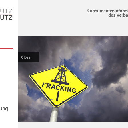
Konsumenteninform
des Verb
Close
gung